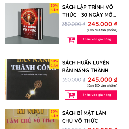
30%
SÁCH LẬP TRÌNH VÔ
GIẢM
THỨC - 30 NGÀY MỞ
KHÓA THÀNH CÔNG
245.000 ₫
350.000 ₫
(Còn 300 sản phẩm)
Thêm vào giỏ hàng
30%
SÁCH HUẤN LUYỆN
GIẢM
BẢN NĂNG THÀNH
CÔNG
245.000 ₫
350.000 ₫
(Còn 300 sản phẩm)
Thêm vào giỏ hàng
30%
SÁCH BÍ MẬT LÀM
GIẢM
CHỦ VÔ THỨC