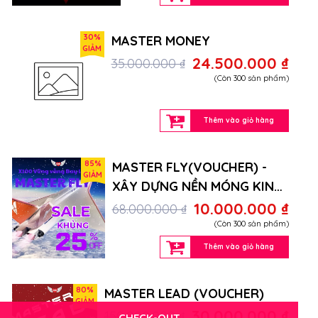
30%
MASTER MONEY
GIẢM
24.500.000 ₫
35.000.000 ₫
(Còn 300 sản phẩm)
Thêm vào giỏ hàng
85%
MASTER FLY(VOUCHER) -
GIẢM
XÂY DỰNG NỀN MÓNG KINH
DOANH THÀNH CÔNG
10.000.000 ₫
68.000.000 ₫
(Còn 300 sản phẩm)
Thêm vào giỏ hàng
80%
MASTER LEAD (VOUCHER)
GIẢM
30.000.000 ₫
150.000.000 ₫
CHECK-OUT