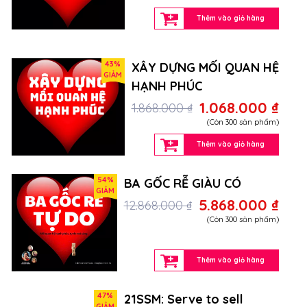
Thêm vào giỏ hàng
43%
XÂY DỰNG MỐI QUAN HỆ
GIẢM
HẠNH PHÚC
1.068.000 ₫
1.868.000 ₫
(Còn 300 sản phẩm)
Thêm vào giỏ hàng
54%
BA GỐC RỄ GIÀU CÓ
GIẢM
5.868.000 ₫
12.868.000 ₫
(Còn 300 sản phẩm)
Thêm vào giỏ hàng
47%
21SSM: Serve to sell
GIẢM