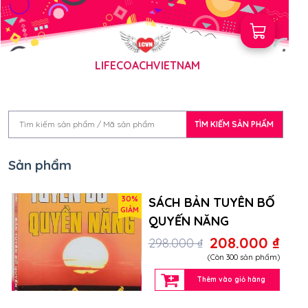
LIFECOACHVIETNAM
TÌM KIẾM SẢN PHẨM
Sản phẩm
30%
SÁCH BẢN TUYÊN BỐ
GIẢM
QUYẾN NĂNG
208.000 ₫
298.000 ₫
(Còn 300 sản phẩm)
Thêm vào giỏ hàng