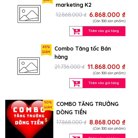
marketing K2
6.868.000 ₫
12.868.000 ₫
(Còn 300 sản phẩm)
Thêm vào giỏ hàng
45%
Combo Tăng tốc Bán
GIẢM
hàng
11.868.000 ₫
21.736.000 ₫
(Còn 300 sản phẩm)
Thêm vào giỏ hàng
50%
COMBO TĂNG TRƯỞNG
GIẢM
DÒNG TIỀN
8.868.000 ₫
17.868.000 ₫
(Còn 300 sản phẩm)