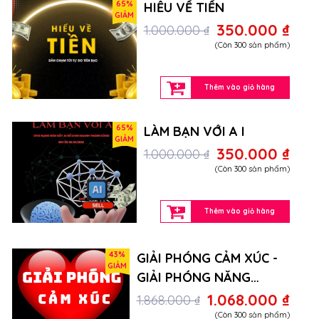
65%
HIỂU VỀ TIỀN
GIẢM
350.000 ₫
1.000.000 ₫
(Còn 300 sản phẩm)
Thêm vào giỏ hàng
65%
LÀM BẠN VỚI A I
GIẢM
350.000 ₫
1.000.000 ₫
(Còn 300 sản phẩm)
Thêm vào giỏ hàng
43%
GIẢI PHÓNG CẢM XÚC -
GIẢM
GIẢI PHÓNG NĂNG
LƯỢNG
1.068.000 ₫
1.868.000 ₫
(Còn 300 sản phẩm)