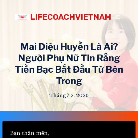
Skip
to
LIFECOACHVIETNAM
content
Mai Diệu Huyền Là Ai?
Người Phụ Nữ Tin Rằng
Tiền Bạc Bắt Đầu Từ Bên
Trong
Tháng 7 2, 2026
Bạn thân mến,