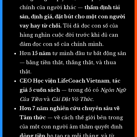
chính của người khác —
thẩm định tài
sản, định giá, đặt bút cho một con người
vay hay từ chối.
Tôi đã đọc con số của
hàng nghìn cuộc đời trước khi đủ can
đảm đọc con số của chính mình.
Hơn
15 năm
tự mình đầu tư bất động sản
— bằng tiền thật, thắng thật, và thua
thật.
CEO Học viện LifeCoach Vietnam
,
tác
giả 5 cuốn sách
— trong đó có
Ngôn Ngữ
Của Tiền
và
Cài Đặt Vô Thức
.
Hơn 7 năm nghiên cứu chuyên sâu về
Tâm thức
— về cách thế giới bên trong
của một con người âm thầm quyết định
dòng tiền
họ tạo ra mỗi tháng, và từ