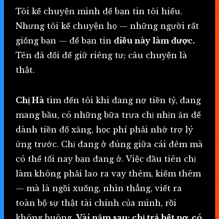
Tôi kể chuyện mình để bạn tin tôi hiểu.
Nhưng tôi kể chuyện họ — những người rất
giống bạn — để bạn tin
điều này làm được.
Tên đã đổi để giữ riêng tư; câu chuyện là
thật.
Chị Hà
tìm đến tôi khi đang nợ tiền tỷ, đang
mang bầu, có những bữa trưa chị nhịn ăn để
dành tiền đổ xăng, học phí phải nhờ trợ lý
ứng trước. Chị đang ở đúng giữa cái đêm mà
có thể tối nay bạn đang ở. Việc đầu tiên chị
làm không phải lao ra vay thêm, kiếm thêm
— mà là ngồi xuống, nhìn thẳng, viết ra
toàn bộ sự thật tài chính của mình, rồi
không buông.
Vài năm sau: chị trả hết nợ, có