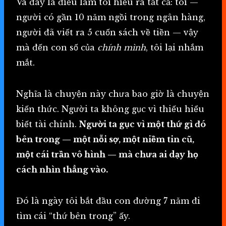
Và đây là điều làm tôi hiểu ra tất cả: tôi —
người có gần 10 năm ngồi trong ngân hàng,
người đã viết ra 5 cuốn sách về tiền — vậy
mà đến con số của
chính mình
, tôi lại nhắm
mắt.
Nghĩa là chuyện này chưa bao giờ là chuyện
kiến thức. Người ta không gục vì thiếu hiểu
biết tài chính.
Người ta gục vì một thứ gì đó
bên trong — một nỗi sợ, một niềm tin cũ,
một cái trần vô hình — mà chưa ai dạy họ
cách nhìn thẳng vào.
Đó là ngày tôi bắt đầu con đường 7 năm đi
tìm cái “thứ bên trong” ấy.