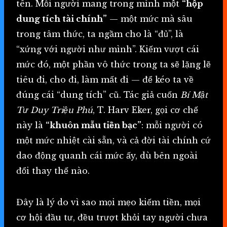
tên. Mỗi người mang trong mình một
“hộp
dung tích tài chính”
— một mức mà sâu
trong tâm thức, ta ngầm cho là “đủ”, là
“xứng với người như mình”. Kiếm vượt cái
mức đó, một phần vô thức trong ta sẽ lặng lẽ
tiêu đi, cho đi, làm mất đi — để kéo ta về
đúng cái “dung tích” cũ. Tác giả cuốn
Bí Mật
Tư Duy Triệu Phú
, T. Harv Eker, gọi cơ chế
này là
“khuôn mẫu tiền bạc”
: mỗi người có
một mức nhiệt cài sẵn, và cả đời tài chính cứ
dao động quanh cái mức ấy, dù bên ngoài
đổi thay thế nào.
Đây là lý do vì sao mọi mẹo kiếm tiền, mọi
cơ hội đầu tư, đều trượt khỏi tay người chưa