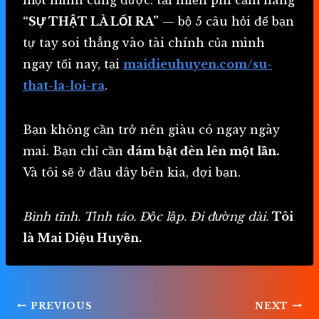
“SỰ THẬT LÀ LỐI RA”
— bộ 5 câu hỏi để bạn
tự tay soi thẳng vào tài chính của mình
ngay tối nay, tại
maidieuhuyen.com/su-
that-la-loi-ra
.
Bạn không cần trở nên giàu có ngay ngày
mai. Bạn chỉ cần
dám bật đèn lên một lần.
Và tôi sẽ ở đầu dây bên kia, đợi bạn.
Bình tĩnh. Tỉnh táo. Độc lập. Đi đường dài.
Tôi
là Mai Diệu Huyền.
Điều
PREVIOUS
NEXT