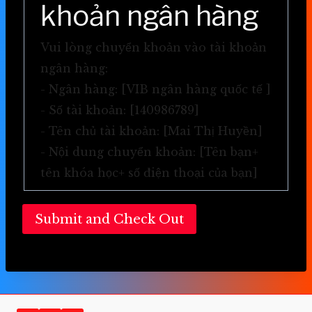
khoản ngân hàng
Vui lòng chuyển khoản vào tài khoản
ngân hàng:
- Ngân hàng: [VIB ngân hàng quốc tế ]
- Số tài khoản: [140986789]
- Tên chủ tài khoản: [Mai Thị Huyền]
- Nội dung chuyển khoản: [Tên bạn+
tên khóa học+ số điện thoại của bạn]