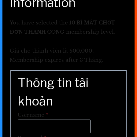
Information
You have selected the
10 BÍ MẬT CHỐT
ĐƠN THÀNH CÔNG
membership level.
Giá cho thành viên là
500,000
.
Membership expires after 3 Tháng.
Thông tin tài
khoản
Username
*