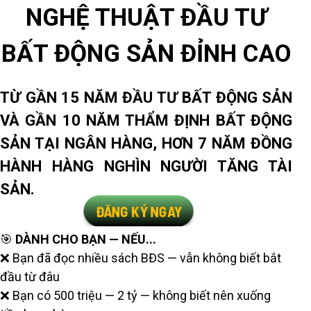
NGHỆ THUẬT ĐẦU TƯ
BẤT ĐỘNG SẢN ĐỈNH CAO
TỪ GẦN 15 NĂM ĐẦU TƯ BẤT ĐỘNG SẢN
VÀ GẦN 10 NĂM THẨM ĐỊNH BẤT ĐỘNG
SẢN TẠI NGÂN HÀNG, HƠN 7 NĂM ĐỒNG
HÀNH HÀNG NGHÌN NGƯỜI TĂNG TÀI
SẢN.
ĐĂNG KÝ NGAY
🎯
DÀNH CHO BẠN — NẾU...
❌ Bạn đã đọc nhiều sách BĐS — vẫn không biết bắt
đầu từ đâu
❌ Bạn có 500 triệu — 2 tỷ — không biết nên xuống