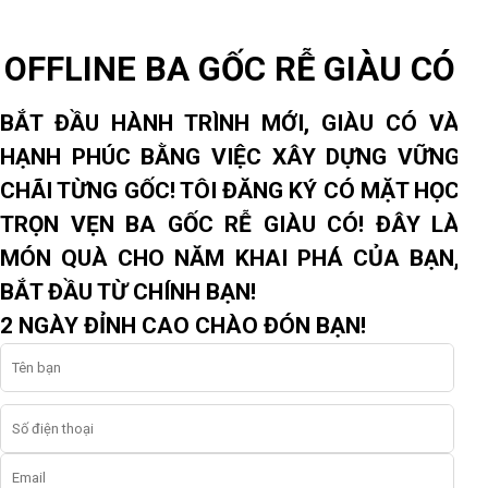
OFFLINE BA GỐC RỄ GIÀU CÓ
BẮT ĐẦU HÀNH TRÌNH MỚI, GIÀU CÓ VÀ
HẠNH PHÚC BẰNG VIỆC XÂY DỰNG VỮNG
CHÃI TỪNG GỐC! TÔI ĐĂNG KÝ CÓ MẶT HỌC
TRỌN VẸN BA GỐC RỄ GIÀU CÓ! ĐÂY LÀ
MÓN QUÀ CHO NĂM KHAI PHÁ CỦA BẠN,
BẮT ĐẦU TỪ CHÍNH BẠN!
2 NGÀY ĐỈNH CAO CHÀO ĐÓN BẠN!