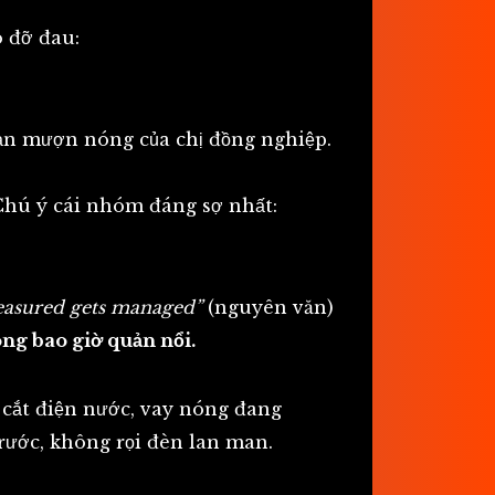
o đỡ đau:
hoản mượn nóng của chị đồng nghiệp.
 Chú ý cái nhóm đáng sợ nhất:
easured gets managed”
(nguyên văn)
ng bao giờ quản nổi.
 cắt điện nước, vay nóng đang
ước, không rọi đèn lan man.