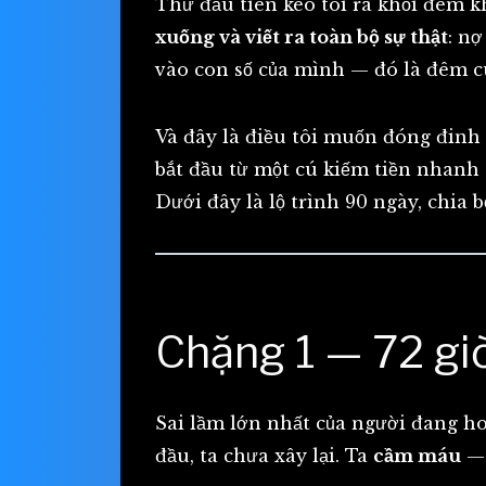
Thứ đầu tiên kéo tôi ra khỏi đêm k
xuống và viết ra toàn bộ sự thật
: nợ
vào con số của mình — đó là đêm cuố
Và đây là điều tôi muốn đóng đinh 
bắt đầu từ một cú kiếm tiền nhanh 
Dưới đây là lộ trình 90 ngày, chia 
Chặng 1 — 72 gi
Sai lầm lớn nhất của người đang hoả
đầu, ta chưa xây lại. Ta
cầm máu
— 