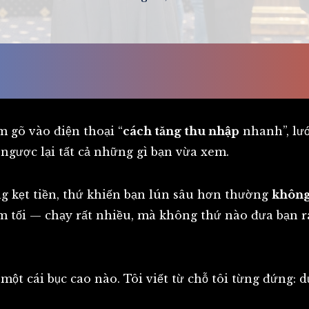
 gõ vào điện thoại “
cách tăng thu nhập
nhanh”, lướ
i ngược lại tất cả những gì bạn vừa xem.
đang kẹt tiền, thứ khiến bạn lún sâu hơn thường
không
m tối — chạy rất nhiều, mà không thứ nào đưa bạn ra
một cái bục cao nào. Tôi viết từ chỗ tôi từng đứng: d