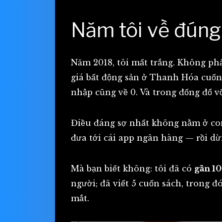
Năm tôi về đúng
Năm 2018, tôi mất trắng. Không phả
giá bất động sản ở Thanh Hóa cuốn 
nhập cũng về 0. Và trong đống đổ vỡ
Điều đáng sợ nhất không nằm ở con 
đưa tới cái app ngân hàng — rồi dừ
Mà bạn biết không: tôi đã có
gần 1
người; đã viết 5 cuốn sách, trong đ
mắt.