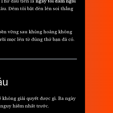
. Thứ đầu tiên là
ngày tôi dám ngồi
 đâu. Đêm tôi bật đèn lên soi thẳng
bền vững sau khủng hoảng không
ồi mọc lên từ đúng thứ bạn đã có.
áu
ế không giải quyết được gì. Ba ngày
 nguy hiểm nhất trước.