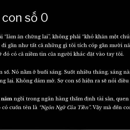
 con số 0
i “làm ăn chững lại”, không phải “khó khăn một chú
đi gần như tất cả những gì tôi tích cóp gần mười năm
 đó có cả niềm tin của người khác đặt vào tay tôi.
số. Nó nằm ở buổi sáng. Suốt nhiều tháng, sáng nà
ng lại. Không dám mở. Sợ con số hiện ra sẽ nói điều 
0 năm
ngồi trong ngân hàng thẩm định tài sản, quen
ó có cuốn tên là
“Ngôn Ngữ Của Tiền”
. Vậy mà đến co