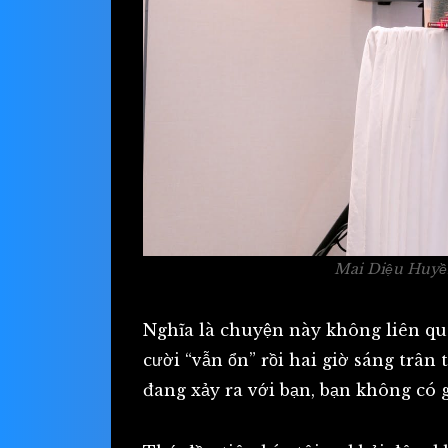
Mai Diệu Huyền 
Nghĩa là chuyện này không liên qua
cười “vẫn ổn” rồi hai giờ sáng trâ
đang xảy ra với bạn, bạn không có 