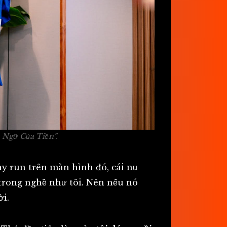
 Ngữ Của Tiền”
.
ay run trên màn hình đó, cái nụ
i trong nghề như tôi. Nên nếu nó
ời.