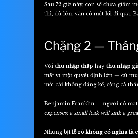
Sau 72 giờ này, con số chưa giảm m
thì, dù lớn, vẫn có một lối đi qua
Chặng 2 — Tháng
Với
thu nhập thấp
hay
thu nhập g
mất vì một quyết định lớn — cú mu
mỗi cái không đáng kể, cộng cả thá
Benjamin Franklin — người có mặt
expenses; a small leak will sink a grea
Nhưng
bịt lỗ rò không có nghĩa là cắ