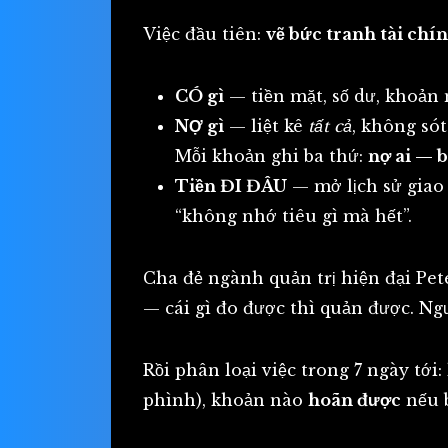
Việc đầu tiên:
vẽ bức tranh tài chín
CÓ gì
— tiền mặt, số dư, khoản 
NỢ gì
— liệt kê
tất cả
, không só
Mỗi khoản ghi ba thứ:
nợ ai — 
Tiền ĐI ĐÂU
— mở lịch sử giao
“không nhớ tiêu gì mà hết”.
Cha đẻ ngành quản trị hiện đại Pet
— cái gì đo được thì quản được. Ng
Rồi phân loại việc trong 7 ngày tớ
phình), khoản nào
hoãn được
nếu b