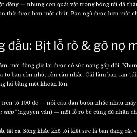
ột đồng — nhưng con quái vật trong bóng tối đã thàn
. Bạn thở được hơn một chút. Bạn ngủ được hơn một c
 đầu: Bịt lỗ rò & gỡ nợ
iảm
, mỗi đồng giữ lại được có sức nặng gấp đôi. Nhưn
a to bạn còn nhớ, còn cân nhắc. Cái làm bạn cạn tú
ng lại bằng một khoản lớn.
 trên tờ 100 đô — nói câu dân buôn nhắc nhau mấ
t ship”
(nguyên văn) — một lỗ rò bé cũng đủ nhấn ch
t tất cả.
Sống khắc khổ tới kiệt sức là bạn đang cắt 