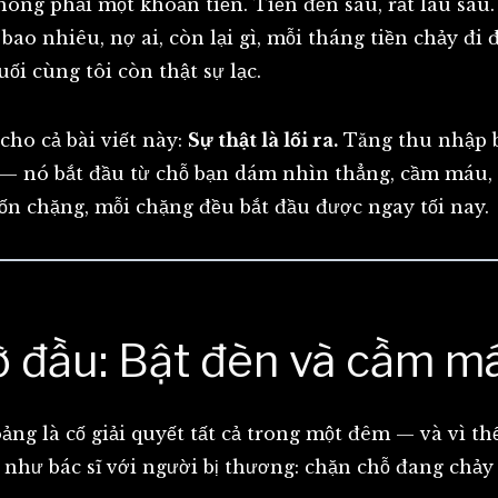
hông phải một khoản tiền. Tiền đến sau, rất lâu sau
 bao nhiêu, nợ ai, còn lại gì, mỗi tháng tiền chảy đi
i cùng tôi còn thật sự lạc.
cho cả bài viết này:
Sự thật là lối ra.
Tăng thu nhập 
— nó bắt đầu từ chỗ bạn dám nhìn thẳng, cầm máu, r
bốn chặng, mỗi chặng đều bắt đầu được ngay tối nay.
ờ đầu: Bật đèn và cầm m
ng là cố giải quyết tất cả trong một đêm — và vì th
như bác sĩ với người bị thương: chặn chỗ đang chảy