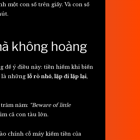
h một con số trên giấy. Và con số
hút.
 mà không hoảng
g để ý điều này: tiền hiếm khi biến
i là những
lỗ rò nhỏ, lặp đi lặp lại
,
y trăm năm:
“Beware of little
ìm cả con tàu lớn.
vào chính cỗ máy kiếm tiền của