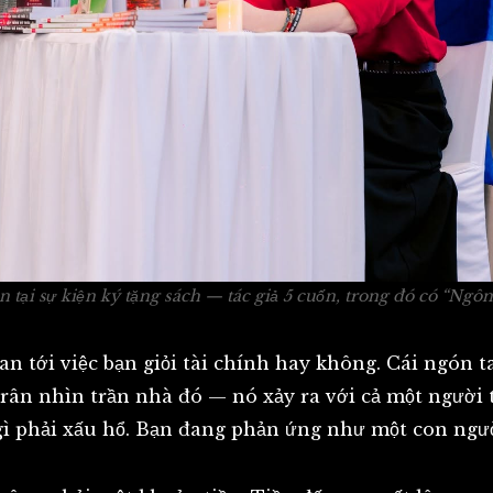
tại sự kiện ký tặng sách — tác giả 5 cuốn, trong đó có
“Ngôn
n tới việc bạn giỏi tài chính hay không. Cái ngón t
n trân nhìn trần nhà đó — nó xảy ra với cả một ngườ
gì phải xấu hổ. Bạn đang phản ứng như một con ngư