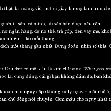
h thật
, ba mảng, viết hết ra giấy, không làm tròn ch
người ta sắp trả mình, tài sản bán được nếu cần.
t: nợ ngân hàng, dư nợ thẻ, trả góp, tiền vay mẹ, k
bao nhiêu — lãi mỗi tháng
.
 dịch một tháng gần nhất. Đừng đoán, nhìn số thật.
er Drucker có một câu là kim chỉ nam:
“What gets m
ược lại cũng đúng:
cái gì bạn không dám đo, bạn khô
i: khoản nào
nguy cấp
(không xử lý ngay = mất chỗ ở,
ạn chủ động nói chuyện. Cầm máu chỗ nguy nhất tr