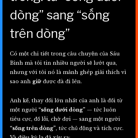
dòng” sang “sống
trên dòng”
Có một chi tiết trong câu chuyện của Sáu
Bình mà tôi tin nhiều người sẽ lướt qua,
nhưng với tôi nó là mảnh ghép giải thích vì
sao anh
giữ
được đà đi lên.
Anh kể, thay đổi lớn nhất của anh là đổi từ
một người
“sống dưới dòng”
— tức luôn
tiêu cực, đổ lỗi, chờ đợi — sang một người
“sống trên dòng”
, tức chủ động và tích cực.
Và điều kỳ lạ đã xảy ra: