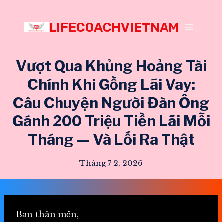
Skip
to
LIFECOACHVIETNAM
content
Vượt Qua Khủng Hoảng Tài
Chính Khi Gồng Lãi Vay:
Câu Chuyện Người Đàn Ông
Gánh 200 Triệu Tiền Lãi Mỗi
Tháng — Và Lối Ra Thật
Tháng 7 2, 2026
Bạn thân mến,