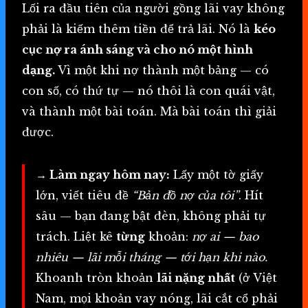
Lối ra đầu tiên của người gồng lãi vay không
phải là kiếm thêm tiền để trả lãi. Nó là
kéo
cục nợ ra ánh sáng và cho nó một hình
dạng.
Vì một khi nợ thành một bảng — có
con số, có thứ tự — nó thôi là con quái vật,
và thành một bài toán. Mà bài toán thì giải
được.
→ Làm ngay hôm nay:
Lấy một tờ giấy
lớn, viết tiêu đề
“Bản đồ nợ của tôi”
. Hít
sâu — bạn đang bật đèn, không phải tự
trách. Liệt kê
từng
khoản:
nợ ai — bao
nhiêu — lãi mỗi tháng — tới hạn khi nào.
Khoanh tròn khoản
lãi nặng nhất
(ở Việt
Nam, mọi khoản vay nóng, lãi cắt cổ phải