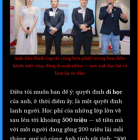
Anh Sáu Bình (ngoài cùng bên phải) trong ban điều
hành một cộng đồng doanh nhân — nơi anh học lại và
làm lại từ đầu.
Điều tôi muốn bạn để ý: quyết định
đi học
của anh, ở thời điểm ấy, là một quyết định
lạnh người. Học phí của những lớp lớn về
sau lên tới khoảng
500 triệu
— số tiền mà
với một người đang gồng 200 triệu lãi mỗi
tháng, quý vô cùng. Anh tính rất tỉnh:
“500