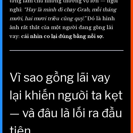
từng làm chủ những thương vụ lớn — ngồi
nghĩ:
“Hay là mình đi chạy Grab, mỗi tháng
mười, hai mươi triệu cũng quý.”
Đó là hình
ảnh rất thật của một người đang gồng lãi
vay:
cái nhìn co lại đúng bằng nỗi sợ.
Vì sao gồng lãi vay
lại khiến người ta kẹt
— và đâu là lối ra đầu
tiên