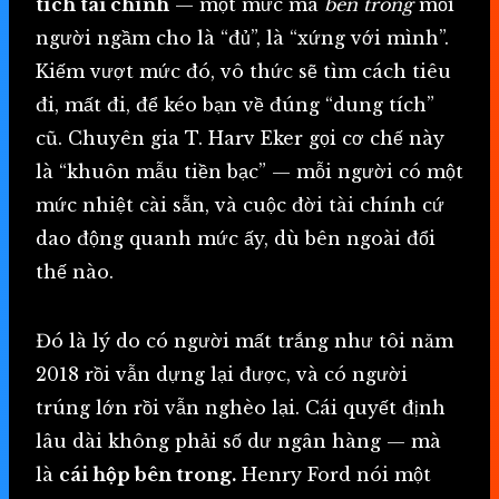
tích tài chính
— một mức mà
bên trong
mỗi
người ngầm cho là “đủ”, là “xứng với mình”.
Kiếm vượt mức đó, vô thức sẽ tìm cách tiêu
đi, mất đi, để kéo bạn về đúng “dung tích”
cũ. Chuyên gia T. Harv Eker gọi cơ chế này
là “khuôn mẫu tiền bạc” — mỗi người có một
mức nhiệt cài sẵn, và cuộc đời tài chính cứ
dao động quanh mức ấy, dù bên ngoài đổi
thế nào.
Đó là lý do có người mất trắng như tôi năm
2018 rồi vẫn dựng lại được, và có người
trúng lớn rồi vẫn nghèo lại. Cái quyết định
lâu dài không phải số dư ngân hàng — mà
là
cái hộp bên trong.
Henry Ford nói một