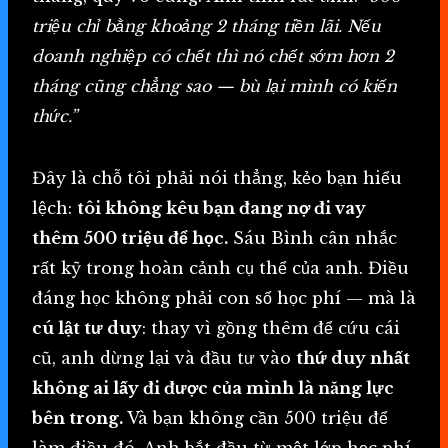
triệu chỉ bằng khoảng 2 tháng tiền lãi. Nếu
doanh nghiệp có chết thì nó chết sớm hơn 2
tháng cũng chẳng sao — bù lại mình có kiến
thức.”
Đây là chỗ tôi phải nói thẳng, kẻo bạn hiểu
lệch:
tôi không kêu bạn đang nợ đi vay
thêm 500 triệu để học.
Sáu Bình cân nhắc
rất kỹ trong hoàn cảnh cụ thể của anh. Điều
đáng học không phải con số học phí — mà là
cú lật tư duy
: thay vì gồng thêm để cứu cái
cũ, anh dừng lại và đầu tư vào
thứ duy nhất
không ai lấy đi được của mình là năng lực
bên trong.
Và bạn không cần 500 triệu để
làm điều đó. Anh bắt đầu từ một lớp học phí